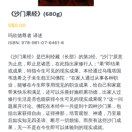
Login
/
Register
《沙门果经》(680g)
S$0.00
Facebook
玛欣德尊者 译述
ISBN: 978-981-07-6461-6
《沙门果经》是巴利经藏《长部》的第2经。"沙门"原意
为止息，即止息诸恶，在此指出家修行人；"果"即结果
或成果，特指今生可见的现实成果。本经通过马嘎塔国
韦迭希之子未生怨王问佛陀："在家人通过从事各种职
业，能够在今生即享用现见的职业成果，给自己和家庭
带来快乐和满足，还可以乐善好施积累功德，出家人过
修行生活是否也能获得今生可见的现实成果呢？"这一问
题展开讨论。佛陀在本经中一共提到十四种沙门果，包
括出家获得自由，证得禅那，培育观智、神通，乃至最
后如实知见四圣谛、断尽一切烦恼。而所有这些沙门成
果，无一不是在今生即可以体验到的现实成就。